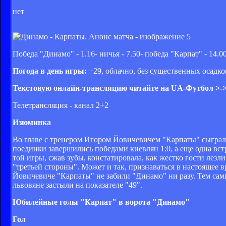
нет
Победа "Динамо" - 1.16- ничья - 7.50- победа "Карпат" - 14.0
Погода в день игры:
+29, облачно, без существенных осадко
Текстовую онлайн-трансляцию читайте на UA-Футбол >->
Телетрансляция - канал 2+2
Изюминка
Во главе с тренером Игором Йовичевичем "Карпаты" сыграли
поединки завершились победами киевлян 1:0, а еще одна вс
той игры, сжав зубы, констатировала, как жестко гости лезл
"третьей стороны". Может и так, признаваться в настоящее в
Йовичевиче "Карпаты" не забили "Динамо" ни разу. Тем самы
львовяне застыли на показателе "49".
Юбилейные голы "Карпат" в ворота "Динамо"
Гол