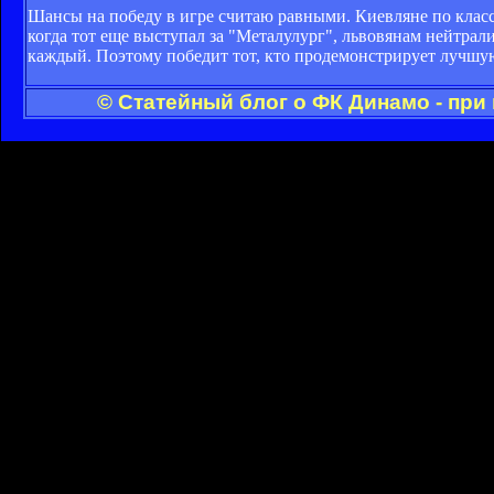
Шансы на победу в игре считаю равными. Киевляне по класс
когда тот еще выступал за "Металулург", львовянам нейтрал
каждый. Поэтому победит тот, кто продемонстрирует лучш
© Статейный блог о ФК Динамо - при