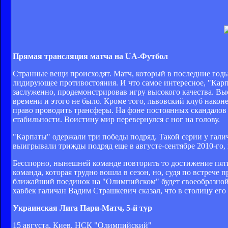
Прямая трансляция матча на UA-Футбол
Странные вещи происходят. Матч, который в последние годы 
лидирующее противостояния. И что самое интересное, "Карп
заслуженно, продемонстрировав игру высокого качества. Выс
времени и этого не было. Кроме того, львовский клуб нако
право проводить трансферы. На фоне постоянных скандалов
стабильности. Воистину мир перевернулся с ног на голову.
"Карпаты" одержали три победы подряд. Такой серии у галич
выигрывали трижды подряд еще в августе-сентябре 2010-го, 
Бесспорно, нынешней команде повторить то достижение пят
команда, которая трудно вошла в сезон, но, судя по встрече
ближайший поединок на "Олимпийском" будет своеобразной 
хавбек галичан Вадим Страшкевич сказал, что в столицу его 
Украинская Лига Пари-Матч, 5-й тур
15 августа. Киев. НСК "Олимпийский"