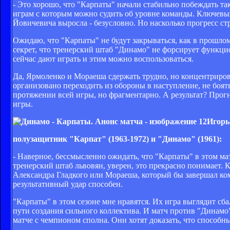
- Это хорошо, что "Карпаты" начали стабильно побеждать та
играм с которым можно судить об уровне команды. Ключевым
Йовичевича выросла - безусловно. Но насколько прогресс ст
Ожидаю, что "Карпаты" не будут закрываться, как в прошлом
секрет, что тренерский штаб "Динамо" не форсирует функци
сейчас дают играть и этим можно воспользоваться.
Да, Ярмоленко и Мораеша сдержать трудно, но концентрироват
организовано переходить из обороны в наступление, не боят
протяжении всей игры, но фрагментарно. А результат? Прогн
игры.
Игорь
полузащитник "Карпат" (1963-1972) и "Динамо" (1961):
- Наверное, бессмысленно ожидать, что "Карпаты" в этом мат
тренерский штаб львовян, уверен, это прекрасно понимает. 
Александра Гладкого или Мораеша, который бы завершал кома
результативный удар способен.
"Карпаты" в этом сезоне мне нравятся. Их игра выглядит сба
пути создания сильного коллектива. И матч против "Динамо"
матче с чемпионом сполна. Они хотят доказать, что способны