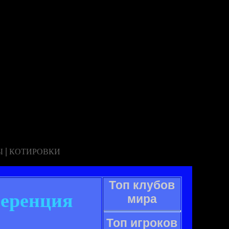
|
Ы
КОТИРОВКИ
Топ клубов
ференция
мира
Топ игроков