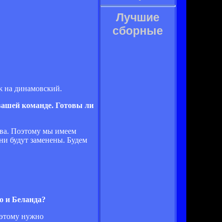
Лучшие
сборные
ж на динамовский.
 вашей команде. Готовы ли
ыва. Поэтому мы имеем
они будут заменены. Будем
о и Беланда?
поэтому нужно