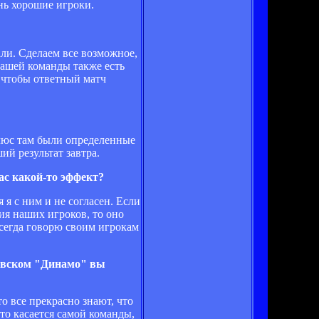
ень хорошие игроки.
ли. Сделаем все возможное,
нашей команды также есть
, чтобы ответный матч
Плюс там были определенные
й результат завтра.
ас какой-то эффект?
 я с ним и не согласен. Если
ния наших игроков, то оно
сегда говорю своим игрокам
киевском "Динамо" вы
о все прекрасно знают, что
то касается самой команды,