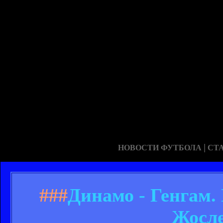
|
НОВОСТИ ФУТБОЛА
СТ
###
Динамо - Генгам.
Жосле