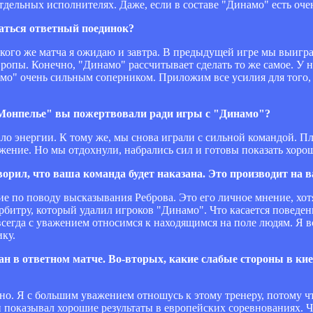
отдельных исполнителях. Даже, если в составе "Динамо" есть оч
чаться ответный поединок?
акого же матча я ожидаю и завтра. В предыдущей игре мы выигра
ропы. Конечно, "Динамо" рассчитывает сделать то же самое. У 
намо" очень сильным соперником. Приложим все усилия для того
"Монпелье" вы пожертвовали ради игры с "Динамо"?
тало энергии. К тому же, мы снова играли с сильной командой. 
ение. Но мы отдохнули, набрались сил и готовы показать хороши
орил, что ваша команда будет наказана. Это производит на в
ие по поводу высказывания Реброва. Это его личное мнение, хотя
 арбитру, который удалил игроков "Динамо". Что касается поведе
сегда с уважением относимся к находящимся на поле людям. Я в
ку.
азан в ответном матче. Во-вторых, какие слабые стороны в 
жно. Я с большим уважением отношусь к этому тренеру, потому чт
 показывал хорошие результаты в европейских соревнованиях. Ч