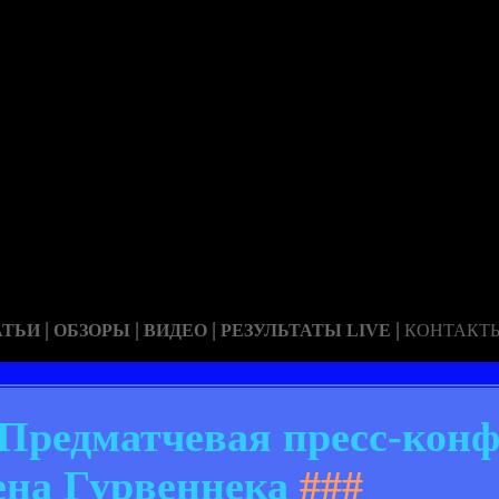
|
|
|
|
АТЬИ
ОБЗОРЫ
ВИДЕО
РЕЗУЛЬТАТЫ LIVE
КОНТАКТ
 Предматчевая пресс-кон
на Гурвеннека
###