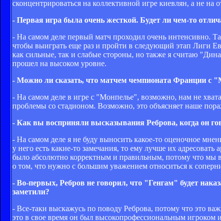
сконцентрироваться на коллективной игре киевлян, а не на 
- Первая игра была очень жесткой. Будет ли чем-то отли
- На самом деле первый матч проходил очень интенсивно. Т
чтобы выиграть еще раз и пройти в следующий этап Лиги Ев
как сильные, так и слабые стороны, но также я считаю "Ди
прошел на высоком уровне.
- Можно ли сказать, что матчем чемпионата Франции с 
- На самом деле в игре с "Монпелье", возможно, нам не хва
проблемы со стадионом. Возможно, это объясняет наше пораж
- Как вы восприняли высказывания Реброва, когда он гов
- На самом деле я не буду выносить какое-то оценочное мнен
у него есть какие-то замечания, то ему лучше их адресовать
было абсолютно корректным и правильным, потому что мы в
о том, что нужно с большим уважением относиться к соперни
- Во-первых, Ребров не говорил, что "Генгам" будет нак
заметили?
- Все-таки выскажусь по поводу Реброва, потому что это ва
это в свое время он был высокопрофессиональным игроком и